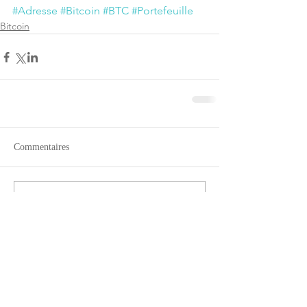
#Adresse
#Bitcoin
#BTC
#Portefeuille
Bitcoin
Commentaires
Rédigez un commentaire...
Comprendre le
fonctionnement de la
technologie Blockchain, le
Bitcoin et les autres crypto-