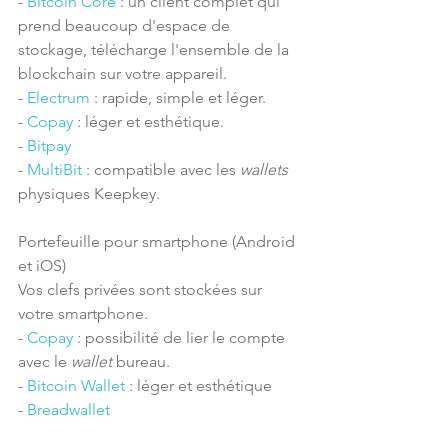
- 
Bitcoin Core
 : un client complet qui 
prend beaucoup d'espace de 
stockage, télécharge l'ensemble de la 
blockchain sur votre appareil.
- 
Electrum
 : rapide, simple et léger.
- 
Copay
 : léger et esthétique.
- 
Bitpay
- 
MultiBit
 : compatible avec les 
wallets
physiques Keepkey.
Portefeuille pour smartphone (Android 
et iOS)
Vos clefs privées sont stockées sur 
votre smartphone.
- 
Copay
 : possibilité de lier le compte 
avec le 
wallet
 bureau.
- 
Bitcoin Wallet
 : léger et esthétique
- 
Breadwallet