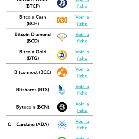
(BTCP)
fiche
Bitcoin Cash
Voir la
(BCH)
fiche
Bitcoin Diamond
Voir la
(BCD)
fiche
Bitcoin Gold
Voir la
(BTG)
fiche
Voir la
Bitconnect (BCC)
fiche
Voir la
Bitshares (BTS)
fiche
Voir la
Bytecoin (BCN)
fiche
Voir la
C
Cardano (ADA)
Infrastructure
fiche
Voir la