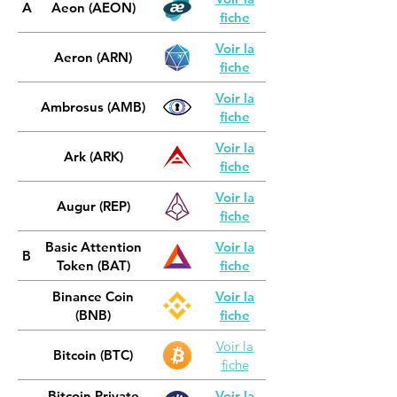
A
Aeon (AEON)
fiche
Voir la
Aeron (ARN)
fiche
Voir la
Ambrosus (AMB)
fiche
Voir la
Ark (ARK)
Infrastructure
fiche
Voir la
Augur (REP)
fiche
Basic Attention
Voir la
B
Token (BAT)
fiche
Binance Coin
Voir la
(BNB)
fiche
Voir la
Bitcoin (BTC)
fiche
Bitcoin Private
Voir la