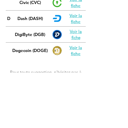
Civic (CVC)
fiche
Voir la
D
Dash (DASH)
fiche
Voir la
DigiByte (DGB)
fiche
Voir la
Dogecoin (DOGE)
fiche
Pour toute suggestion, n'hésitez pas à
nous contacter.
Comprendre le
fonctionnement de la
technologie Blockchain, le
Bitcoin et les autres crypto-
monnaies.