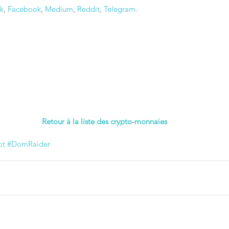
lk
, 
Facebook
, 
Medium
, 
Reddit
, 
Telegram
.
Retour à la liste des crypto-monnaies
ot
#DomRaider