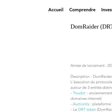
Accueil
Comprendre
Inves
DomRaider (DR
Année de lancement : 20
Description : DomRaider 
L'éxecution du protocole 
autour de 3 entités distinc
- 
Youdot
 : anciennement
domaines internet)
- 
Auctionity
 : plateforme
- Le 
DRT token
 (DomRaid