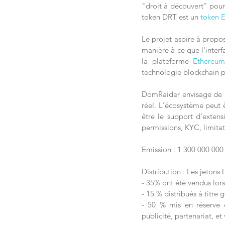
"droit à découvert" pour 
token DRT est un 
token 
Le projet aspire à propos
manière à ce que l'interfa
la plateforme 
Ethereu
technologie blockchain po
DomRaider envisage de de
réel. L'écosystème peut êt
être le support d'extens
permissions, KYC, limitati
Emission : 1 300 000 000 
Distribution : Les jetons
- 35% ont été vendus lors
- 15 % distribués à titre
- 50 % mis en réserve e
publicité, partenariat, 