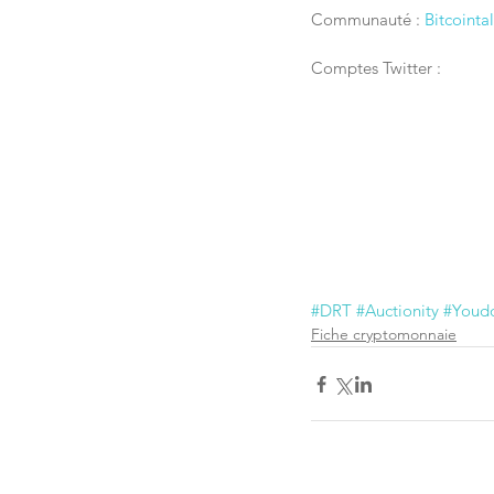
Communauté : 
Bitcointa
Comptes Twitter : 
#DRT
#Auctionity
#Youd
Fiche cryptomonnaie