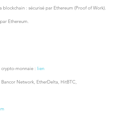
a blockchain : sécurisé par Ethereum (Proof of Work).
é par Ethereum.
a crypto-monnaie : 
lien
 Bancor Network, EtherDelta, HitBTC, 
om