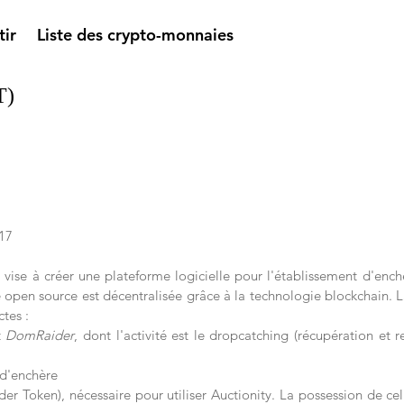
tir
Liste des crypto-monnaies
T)
17
vise à créer une plateforme logicielle pour l'établissement d'enchè
open source est décentralisée grâce à la technologie blockchain. La 
tes : 
 
DomRaider
, dont l'activité est le dropcatching (récupération et 
 d'enchère
er Token), nécessaire pour utiliser Auctionity. La possession de celu