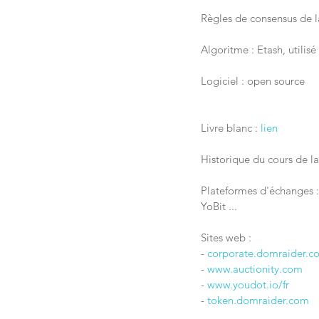
Règles de consensus de l
Algoritme : Etash, utilis
Logiciel : open source
Livre blanc : 
lien
Historique du cours de l
Plateformes d'échanges :
YoBit ...
Sites web :
- 
corporate.domraider.c
- 
www.auctionity.com
- 
www.youdot.io/fr
- 
token.domraider.com