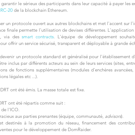
garantir le sérieux des participants dans leur capacité à payer les e
ERC-20
 de la blockchain Ethereum.
er un protocole ouvert aux autres blockchains et met l'accent sur l'in
ce finale permette l'utilisation de devises différentes. L'application
m
, via des 
smart contracts
. L'équipe de développement souhaite
ur offrir un service sécurisé, transparent et déployable à grande éch
venir un protocole standard et généralisé pour l'établissement d
re inclus par différents acteurs au sein de leurs services (sites, entrep
ions de fonctions supplémentaires (modules d'enchères avancées, 
ons légales etc ...).
DRT ont été émis. La masse totale est fixe.
 DRT ont été répartis comme suit :
 de l'ICO.
 gracieux aux parties prenantes (équipe, communauté, 
advisors
).
t destinés à la promotion du réseau, financement des contribut
et ventes pour le développement de DomRaider.