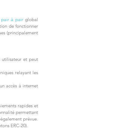
 
pair à pair
 global 
ion de fonctionner 
ues (principalement 
tilisateur et peut 
iques relayant les 
n accès à internet 
iements rapides et 
onnalité permettant 
 également prévue. 
jetons ERC-20).