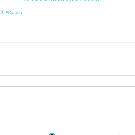
20
#Raiden
ionnement de