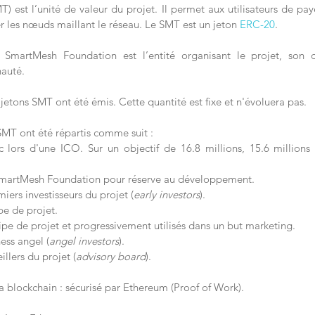
est l’unité de valeur du projet. Il permet aux utilisateurs de paye
r les nœuds maillant le réseau. Le SMT est un jeton 
ERC-20
.
a SmartMesh Foundation est l’entité organisant le projet, son 
auté.
jetons SMT ont été émis. Cette quantité est fixe et n'évoluera pas.
 SMT ont été répartis comme suit :
lors d'une ICO. Sur un objectif de 16.8 millions, 15.6 millions 
 SmartMesh Foundation pour réserve au développement.
iers investisseurs du projet (
early investors
).
pe de projet.
ipe de projet et progressivement utilisés dans un but marketing.
ess angel (
angel investors
).
illers du projet (
advisory board
).
a blockchain : sécurisé par Ethereum (Proof of Work).