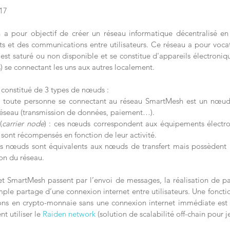
17
 a pour objectif de créer un réseau informatique décentralisé en
 et des communications entre utilisateurs. Ce réseau a pour vocat
est saturé ou non disponible et se constitue d'appareils électroniq
) se connectant les uns aux autres localement.
constitué de 3 types de nœuds :
 : toute personne se connectant au réseau SmartMesh est un nœud u
réseau (transmission de données, paiement…).
(
carrier node
) : ces nœuds correspondent aux équipements électron
s sont récompensés en fonction de leur activité.
es nœuds sont équivalents aux nœuds de transfert mais possèdent u
ion du réseau.
et SmartMesh passent par l’envoi de messages, la réalisation de pa
mple partage d’une connexion internet entre utilisateurs. Une foncti
ions en crypto-monnaie sans une connexion internet immédiate est
t utiliser le 
Raiden network
 (solution de scalabilité off-chain pour 