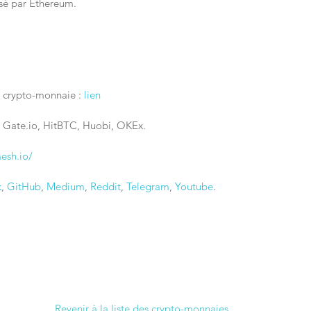
isé par Ethereum.
a crypto-monnaie : 
lien
: Gate.io, HitBTC, Huobi, OKEx.
esh.io/
k
, 
GitHub
, 
Medium
, 
Reddit
, 
Telegram
, 
Youtube
.
Revenir à la liste des crypto-monnaies