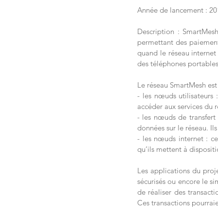
Année de lancement : 20
Description : SmartMesh
permettant des paiements
quand le réseau internet 
des téléphones portables
Le réseau SmartMesh est 
- les nœuds utilisateurs
accéder aux services du 
- les nœuds de transfert 
données sur le réseau. Il
- les nœuds internet : c
qu’ils mettent à disposit
Les applications du proj
sécurisés ou encore le si
de réaliser des transact
Ces transactions pourraien