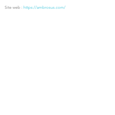
Site web : 
https://ambrosus.com/
Communauté : 
Bitcointalk
, 
Discord
, 
Facebook
, 
GitHub
, 
Medium
, 
Reddit
, 
Telegram
.
Compte Twitter  : 
Revenir à la liste des crypto-monnaies
#Ambrosus
#AMB
#Chaînelogistique
#Logistique