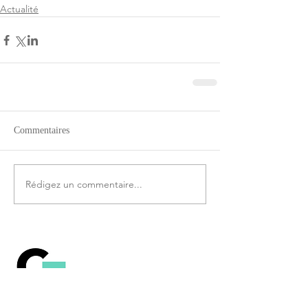
Actualité
Commentaires
Rédigez un commentaire...
Comprendre le
fonctionnement de la
technologie Blockchain, le
Bitcoin et les autres crypto-
monnaies.