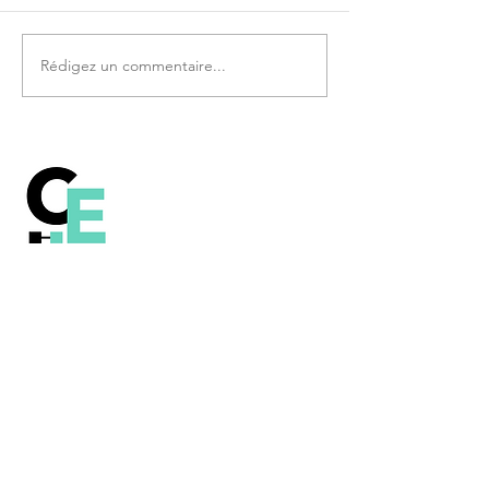
Rédigez un commentaire...
Comprendre le
fonctionnement de la
technologie Blockchain, le
Bitcoin et les autres crypto-
monnaies.
Contenu sous licence Creative Commons
(CC BY-SA 2.0 FR)
Lexique
Contact