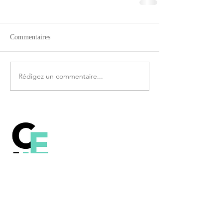
Commentaires
Rédigez un commentaire...
Comprendre le
fonctionnement de la
technologie Blockchain, le
Bitcoin et les autres crypto-
monnaies.
Contenu sous licence Creative Commons
(CC BY-SA 2.0 FR)