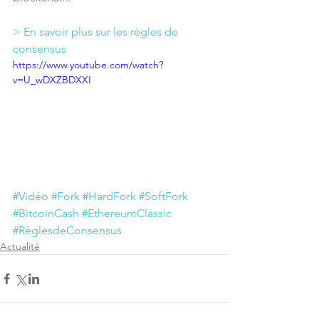
> En savoir plus sur les règles de 
consensus
https://www.youtube.com/watch?
v=U_wDXZBDXXI
#Vidéo
#Fork
#HardFork
#SoftFork
#BitcoinCash
#EthereumClassic
#RèglesdeConsensus
Actualité