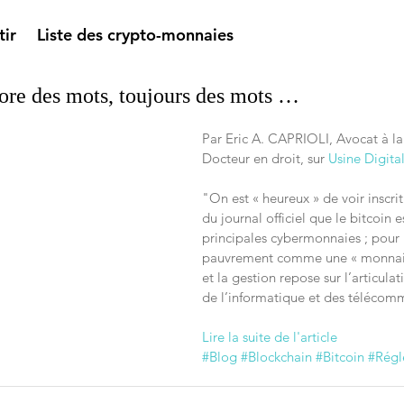
tir
Liste des crypto-monnaies
ore des mots, toujours des mots …
Par Eric A. CAPRIOLI, Avocat à la
Docteur en droit, sur 
Usine Digita
"On est « heureux » de voir inscri
du journal officiel que le bitcoin e
principales cybermonnaies ; pour l
pauvrement comme une « monnaie
et la gestion repose sur l’articula
de l’informatique et des télécomm
Lire la suite de l'article
#Blog
#Blockchain
#Bitcoin
#Régl