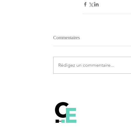
Commentaires
Rédigez un commentaire...
Comprendre le fonct
la technologie Blockch
Bitcoin et les autres c
monnaies.