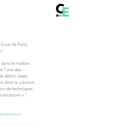
 Cour de Paris, 
le
t dans le marbre 
st l’une des 
e définir assez 
 dont la création 
tion de techniques 
unications »."
ementation