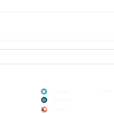
ionnement de
Suivez
Lexique
ain, le
Ressources
rypto-
Contact