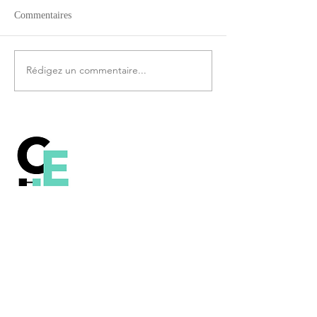
Commentaires
Rédigez un commentaire...
Comprendre le
fonctionnement de la
technologie Blockchain, le
Bitcoin et les autres crypto-
monnaies.
Contenu sous licence Creative Commons
(CC BY-SA 2.0 FR)
Lexique
Contact