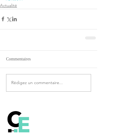
Actualité
Commentaires
Rédigez un commentaire...
Comprendre le
fonctionnement de la
technologie Blockchain, le
Bitcoin et les autres crypto-
monnaies.