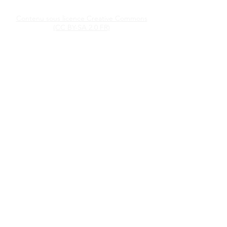
Contenu sous licence Creative Commons
(CC BY-SA 2.0 FR)
Lexique
Contact
A propos
Ressources
Suivez la Crypto
Encyclopédie