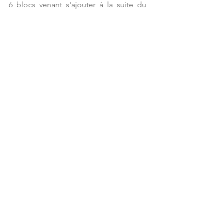
6 blocs venant s'ajouter à la suite du 
bloc de Paul pour que la transaction 
soit considérée comme complète et 
irréversible. L’occurrence d'un nouveau 
bloc du réseau Bitcoin étant de 10 
minutes, la transaction de Paul peut 
nécessiter un certain temps pour être 
effective.
Alice reçoit alors sur son portefeuille 
les 0.1 Bitcoin de Paul.
Explorer d'autres aspects du Bitcoin
#Bitcoin
#Transaction
Bitcoin