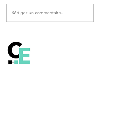
Rédigez un commentaire...
Comprendre le
fonctionnement de la
technologie Blockchain, le
Bitcoin et les autres crypto-
monnaies.
Contenu sous licence Creative Commons
(CC BY-SA 2.0 FR)
Lexique
Contact
A propos