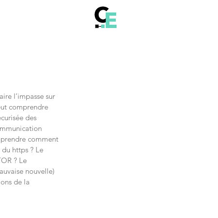
aire l’impasse sur 
veut comprendre 
curisée des 
communication 
comprendre comment 
 du https ? Le 
TOR ? Le 
auvaise nouvelle) 
ions de la 