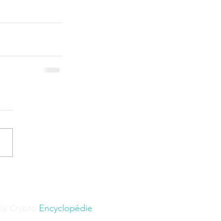
 la Crypto
Encyclopédie