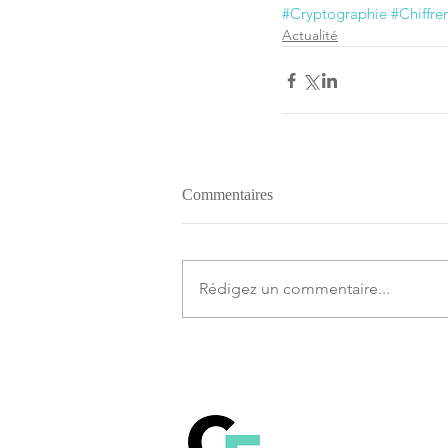
#Cryptographie
#Chiffr
Actualité
Commentaires
Rédigez un commentaire...
Comprendre le fonct
la technologie Blockch