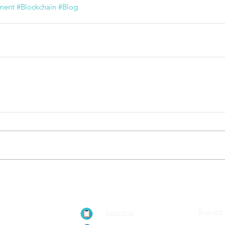
ement
#Blockchain
#Blog
ionnement de
Suivez
Lexique
ain, le