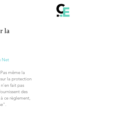
r la
u Net 
" Pas même la 
sur la protection 
'en fait pas 
fournissent des 
 à ce règlement, 
se".