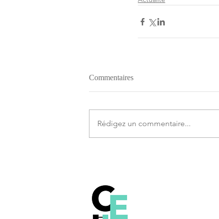
Commentaires
Rédigez un commentaire...
Comprendre le fonct
la technologie Blockch
Bitcoin et les autres c
monnaies.