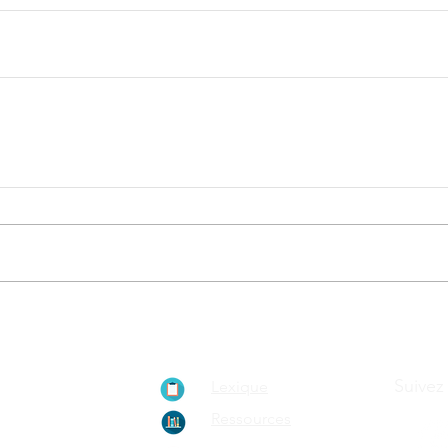
ionnement de
Suivez
Lexique
ain, le
Ressources
rypto-