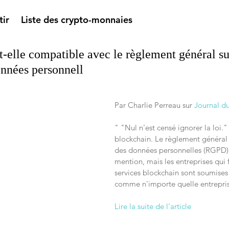
tir
Liste des crypto-monnaies
t-elle compatible avec le règlement général su
onnées personnell
Par Charlie Perreau sur 
Journal d
" "Nul n'est censé ignorer la loi.
blockchain. Le règlement général 
des données personnelles (RGPD) n
mention, mais les entreprises qui 
services blockchain sont soumises
comme n'importe quelle entrepri
Lire la suite de l'article