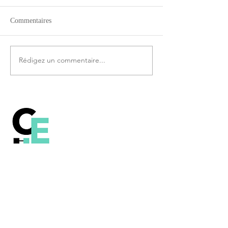
Commentaires
Rédigez un commentaire...
Comprendre le
fonctionnement de la
technologie Blockchain, le
Bitcoin et les autres crypto-
monnaies.
Contenu sous licence Creative Commons
(CC BY-SA 2.0 FR)
Lexique