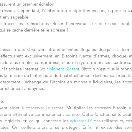
ssurent un premier échelon 
réseau. Cependant, l'élaboration d'algorithmes conçus pour la sur
it envisageable. 
 tracer les transactions. Briser l'anonymat sur le réseau peut a
 qui se cache derrière telle adresse ?
 associé aux 
dark web
 et aux activités illégales. Jusqu'à sa ferm
'effectuaient exclusivement en Bitcoins (vente d'armes, drogue et
r de plus en plus compromise, d'autre crypto-monnaies aux transa
ur la sphère internet (voir 
Monero
, 
Zcash
). Bitcoin n'est plus la monn
la mesure où l'internaute doit habituellement décliner son identité
notamment l'échange de Bitcoins en monnaie fiduciaire), les adres
ternellement anonymes.
ité
nt aider à conserver le secret. Multiplier les adresses Bitcoin sur
t une alternative communément admise. Cette fonctionnalité peut 
s logiciels. En ce qui concerne les 
adresses IP
 des utilisateurs, ce
ptées. On veillera alors à se protéger. Enfin, il existe des ser