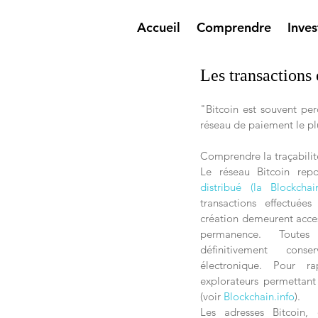
Accueil
Comprendre
Inves
Les transactions
"Bitcoin est souvent pe
réseau de paiement le pl
Comprendre la traçabilit
Le réseau Bitcoin rep
distribué (la Blockchai
transactions effectuée
création demeurent acces
permanence. Toutes
définitivement cons
électronique. Pour rap
explorateurs permettant 
(voir 
Blockchain.info
). 
Les adresses Bitcoin, 