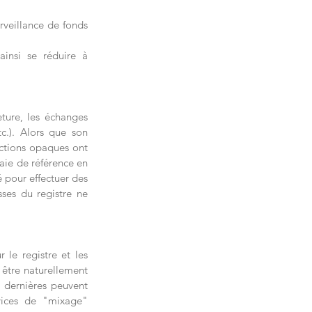
veillance de fonds 
insi se réduire à 
eture, les échanges 
c.). Alors que son 
ctions opaques ont 
aie de référence en 
 pour effectuer des 
ses du registre ne 
 le registre et les 
être naturellement 
s dernières peuvent 
vices de "mixage" 