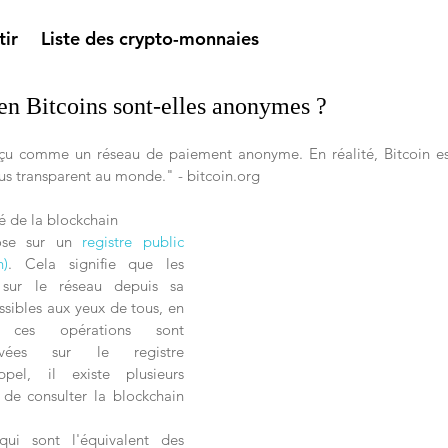
tir
Liste des crypto-monnaies
 en Bitcoins sont-elles anonymes ?
rçu comme un réseau de paiement anonyme. En réalité, Bitcoin es
us transparent au monde." - bitcoin.org
é de la blockchain
ose sur un 
registre public 
n)
. Cela signifie que les 
s sur le réseau depuis sa 
sibles aux yeux de tous, en 
 ces opérations sont 
ervées sur le registre 
pel, il existe plusieurs 
de consulter la blockchain 
qui sont l'équivalent des 