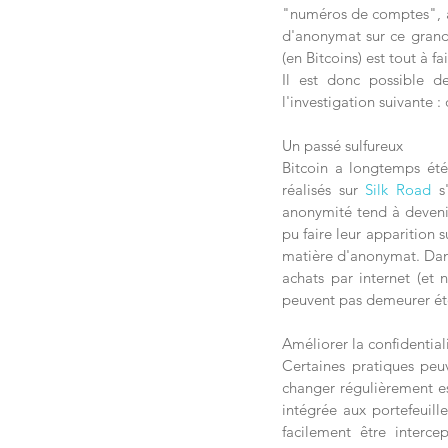
"numéros de comptes", a
d'anonymat sur ce grand 
(en Bitcoins) est tout à fa
Il est donc possible de
l'investigation suivante :
Un passé sulfureux 
Bitcoin a longtemps été
réalisés sur 
Silk Road
 s
anonymité tend à deveni
pu faire leur apparition s
matière d'anonymat. Dans 
achats par internet (et 
peuvent pas demeurer é
Améliorer la confidential
Certaines pratiques peuve
changer régulièrement es
intégrée aux portefeuille
facilement être interce