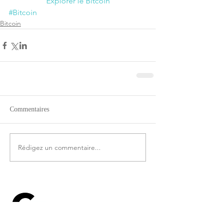
Explorer le Bitcoin
#Bitcoin
Bitcoin
Commentaires
Rédigez un commentaire...
Comprendre le
fonctionnement de la
technologie Blockchain, le