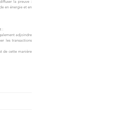
fuser la preuve : 
e en énergie et en 
 : 
galement adjoindre 
r les transactions 
t de cette manière 