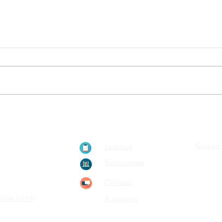
ionnement de
Suivez
Lexique
ain, le
Ressources
rypto-
Contact
A propos
Y-SA 2.0 FR)