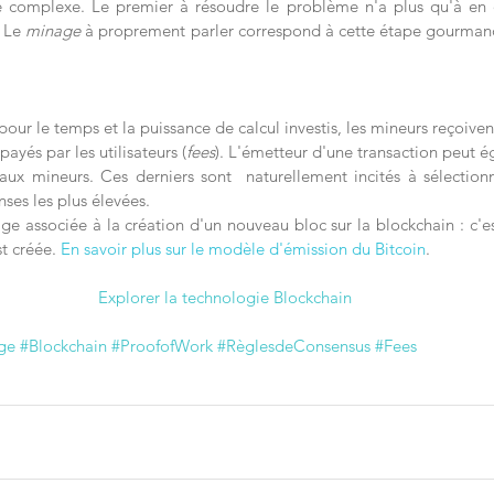
omplexe. Le premier à résoudre le problème n'a plus qu'à en dif
 Le 
minage
 à proprement parler correspond à cette étape gourmand
our le temps et la puissance de calcul investis, les mineurs reçoivent
 payés par les utilisateurs (
fees
). L'émetteur d'une transaction peut é
ux mineurs. Ces derniers sont  naturellement incités à sélectionne
ses les plus élevées.
e associée à la création d'un nouveau bloc sur la blockchain : c'es
t créée. 
En savoir plus sur le modèle d'émission du Bitcoin
.
Explorer la technologie Blockchain
ge
#Blockchain
#ProofofWork
#RèglesdeConsensus
#Fees