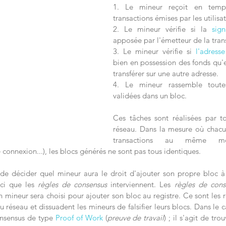
1. Le mineur reçoit en temps
transactions émises par les utilisat
2. Le mineur vérifie si la 
sign
apposée par l'émetteur de la trans
3. Le mineur vérifie si 
l'adresse
bien en possession des fonds qu'e
transférer sur une autre adresse.
4. Le mineur rassemble toutes 
validées dans un bloc. 
Ces tâches sont réalisées par to
réseau. Dans la mesure où chacun
transactions au même mom
connexion...), les blocs générés ne sont pas tous identiques.
e de décider quel mineur aura le droit d'ajouter son propre bloc à 
ci que les 
règles de consensus
 interviennent. Les 
règles de cons
 mineur sera choisi pour ajouter son bloc au registre. Ce sont les 
u réseau et dissuadent les mineurs de falsifier leurs blocs. Dans le c
onsensus de type 
Proof of Work
 (
preuve de travail
) ; il s'agit de tro