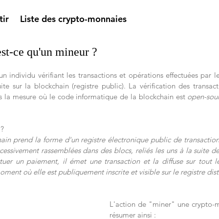
tir
Liste des crypto-monnaies
est-ce qu'un mineur ?
 individu vérifiant les transactions et opérations effectuées par les 
uite sur la blockchain (registre public). La vérification des transact
s la mesure où le code informatique de la blockchain est 
open-sour
? 
in prend la forme d'un registre électronique public de transactions 
cessivement rassemblées dans des blocs, reliés les uns à la suite de
ctuer un paiement, il émet une transaction et la diffuse sur tout le
oment où elle est publiquement inscrite et visible sur le registre dist
L'action de "miner" une crypto-m
résumer ainsi : 