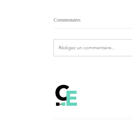
Commentaires
Rédigez un commentaire...
Comprendre le fonct
la technologie Blockch
Bitcoin et les autres c
monnaies.
Contenu sous licence Creative Commons (CC B