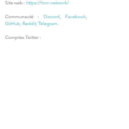
Site web : 
https://tron.network/
Communauté : 
Discord
, 
Facebook
, 
GitHub
, 
Reddit
, 
Telegram
.
Comptes Twitter : 
Revenir à la liste des crypto-monnaies