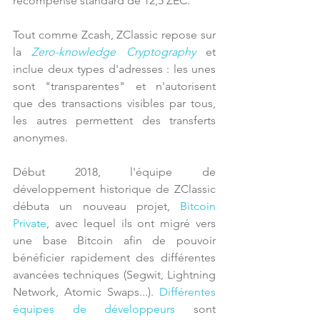
récompense standard de 12,5 ZEC.
Tout comme Zcash, ZClassic repose sur 
la 
Zero-knowledge Cryptography
 et 
inclue deux types d'adresses : les unes 
sont "transparentes" et n'autorisent 
que des transactions visibles par tous, 
les autres permettent des transferts 
anonymes.
Début 2018, l'équipe de 
développement historique de ZClassic 
débuta un nouveau projet, 
Bitcoin 
Private
, avec lequel ils ont migré vers 
une base Bitcoin afin de pouvoir 
bénéficier rapidement des différentes 
avancées techniques (Segwit, Lightning 
Network, Atomic Swaps...). 
Différentes 
équipes de développeurs
 sont 