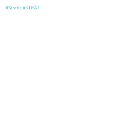
#Stratis
#STRAT
Fiche cryptomonnaie
Commentaires
Rédigez un commentaire...
Comprendre le
fonctionnement de la
technologie Blockchain, le