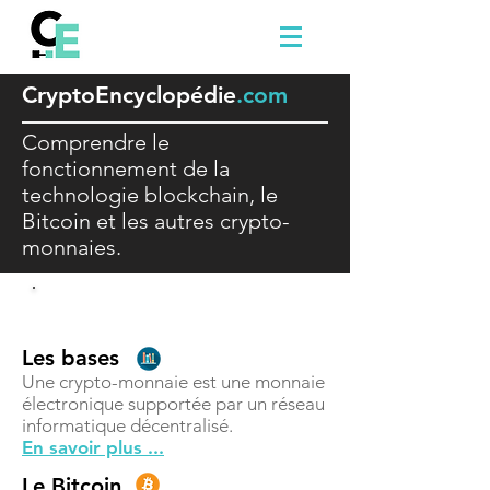
Crypto
E
ncyclopédie
.com
Comprendre le
fonctionnement de la
technologie blockchain, le
Bitcoin et les autres crypto-
monnaies.
Comprendre
Les bases
Une crypto-monnaie est une monnaie
électronique supportée par un réseau
informatique décentralisé.
En savoir plus ...
Le Bitcoin