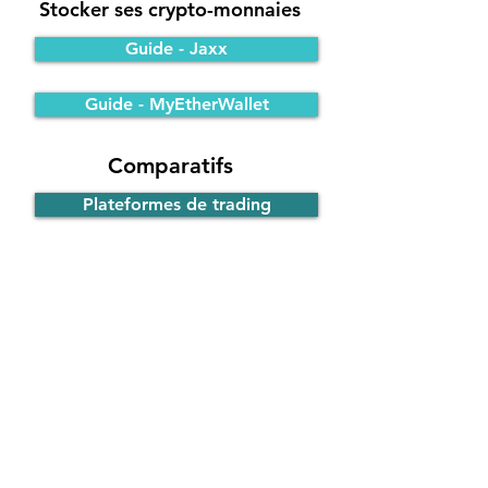
Stocker ses crypto-monnaies
Guide - Jaxx
Guide - MyEtherWallet
Comparatifs
Plateformes de trading
Portefeuilles Bitcoin
Participer à une ICO
Principe de fonctionnement
Guide - ICO d'EOS