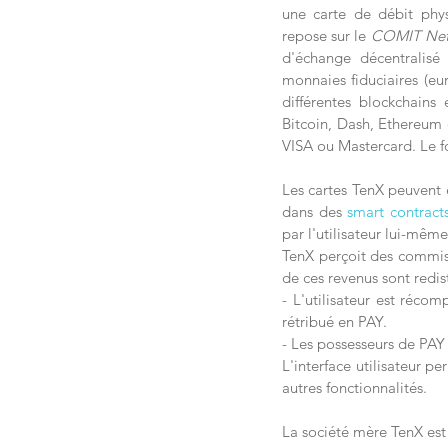
une carte de débit phys
repose sur le 
COMIT Net
d'échange décentralisé
monnaies fiduciaires (euro
différentes blockchains 
Bitcoin, Dash, Ethereum 
VISA ou Mastercard. Le f
Les cartes TenX peuvent 
dans des 
smart contract
par l'utilisateur lui-mêm
TenX perçoit des commis
de ces revenus sont redist
- L'utilisateur est réco
rétribué en PAY.
- Les possesseurs de PAY
L'interface utilisateur p
autres fonctionnalités.
La société mère TenX est