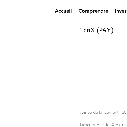
Accueil
Comprendre
Inves
TenX (PAY)
Année de lancement : 20
Description : TenX est u