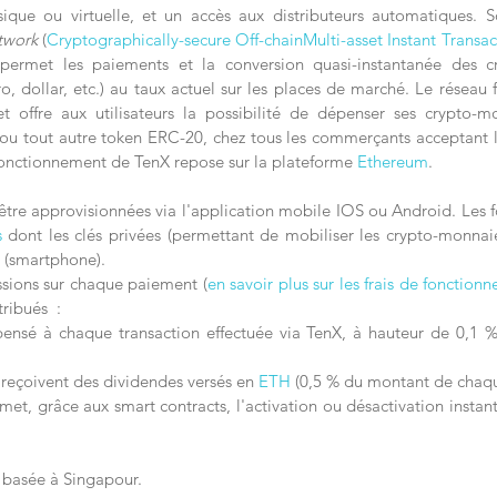
ique ou virtuelle, et un accès aux distributeurs automatiques. S
work
 (
Cryptographically-secure Off-chainMulti-asset Instant Transac
 permet les paiements et la conversion quasi-instantanée des c
, dollar, etc.) au taux actuel sur les places de marché. Le réseau fai
et offre aux utilisateurs la possibilité de dépenser ses crypto-mo
ou tout autre token ERC-20, chez tous les commerçants acceptant le
onctionnement de TenX repose sur la plateforme 
Ethereum
.
être approvisionnées via l'application mobile IOS ou Android. Les f
s
 dont les clés privées (permettant de mobiliser les crypto-monnaie
e (smartphone).
sions sur chaque paiement (
en savoir plus sur les frais de fonction
ribués  :
mpensé à chaque transaction effectuée via TenX, à hauteur de 0,1 %
 reçoivent des dividendes versés en 
ETH
 (0,5 % du montant de chaqu
ermet, grâce
 aux smart contracts
,
 l'activation ou désactivation instant
 basée à Singapour.