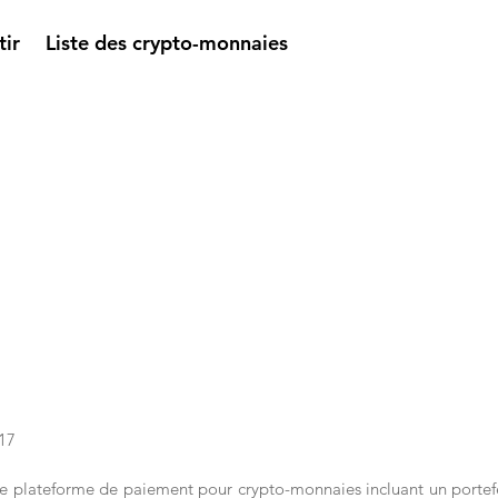
tir
Liste des crypto-monnaies
17
ne plateforme de paiement pour crypto-monnaies incluant un portefeu