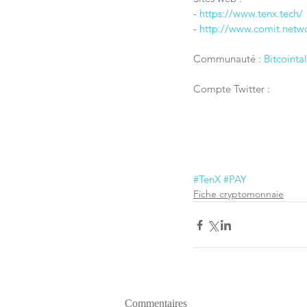
- 
https://www.tenx.tech/
- 
http://www.comit.netw
Communauté : 
Bitcointa
Compte Twitter :
#TenX
#PAY
Fiche cryptomonnaie
Commentaires