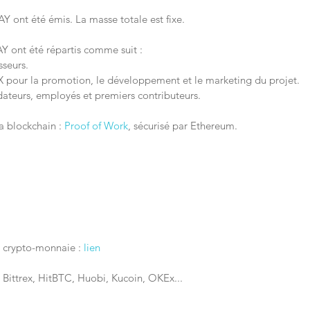
Y ont été émis. La masse totale est fixe.
PAY ont été répartis comme suit :
sseurs.
X pour la promotion, le développement et le marketing du projet.
dateurs, employés et premiers contributeurs.
a blockchain : 
Proof of Work
, sécurisé par Ethereum.
a crypto-monnaie : 
lien
 Bittrex, HitBTC, Huobi, Kucoin, OKEx...