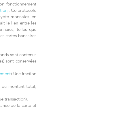
on fonctionnement 
tion
). Ce protocole 
rypto-monnaies en 
t le lien entre les 
nnaies, telles que 
s cartes bancaires 
onds sont contenus 
s) sont conservées 
nement
) Une fraction 
 du montant total, 
e transaction).
anée de la carte et 