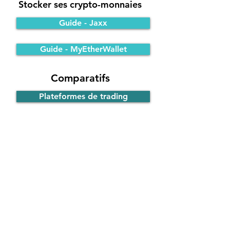
Stocker ses crypto-monnaies
Guide - Jaxx
Guide - MyEtherWallet
Comparatifs
Plateformes de trading
Portefeuilles Bitcoin
Participer à une ICO
Principe de fonctionnement
Guide - ICO d'EOS