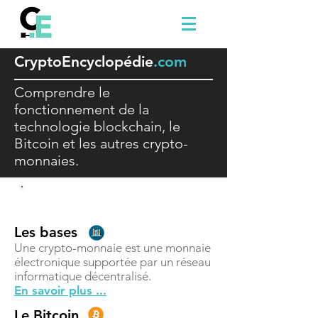
Crypto
E
ncyclopédie
.com
Comprendre le
fonctionnement de la
technologie blockchain, le
Bitcoin et les autres crypto-
monnaies.
Comprendre
Les bases
Une crypto-monnaie est une monnaie
électronique supportée par un réseau
informatique décentralisé.
En savoir plus ...
Le Bitcoin