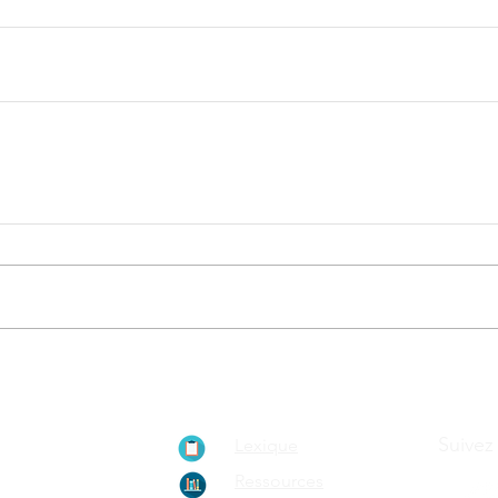
ionnement de
Suivez
Lexique
ain, le
Ressources
rypto-