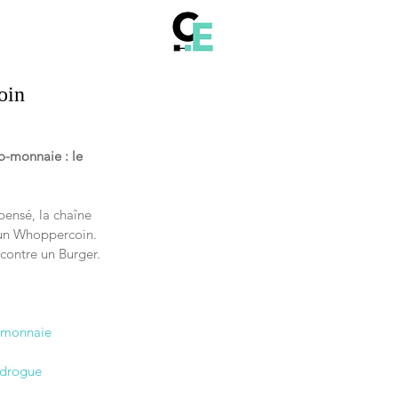
oin
o-monnaie : le 
ensé, la chaîne 
 un Whoppercoin. 
contre un Burger.
o-monnaie
e drogue