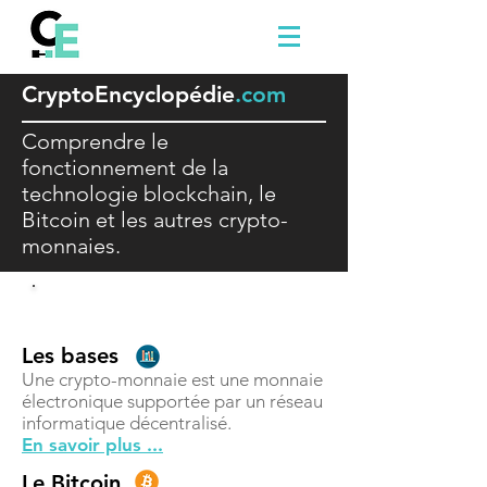
Crypto
E
ncyclopédie
.com
Comprendre le
fonctionnement de la
technologie blockchain, le
Bitcoin et les autres crypto-
monnaies.
Comprendre
Les bases
Une crypto-monnaie est une monnaie
électronique supportée par un réseau
informatique décentralisé.
En savoir plus ...
Le Bitcoin