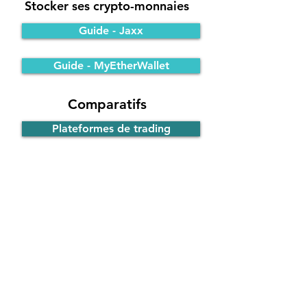
Stocker ses crypto-monnaies
Guide - Jaxx
Guide - MyEtherWallet
Comparatifs
Plateformes de trading
Portefeuilles Bitcoin
Participer à une ICO
Principe de fonctionnement
Guide - ICO d'EOS