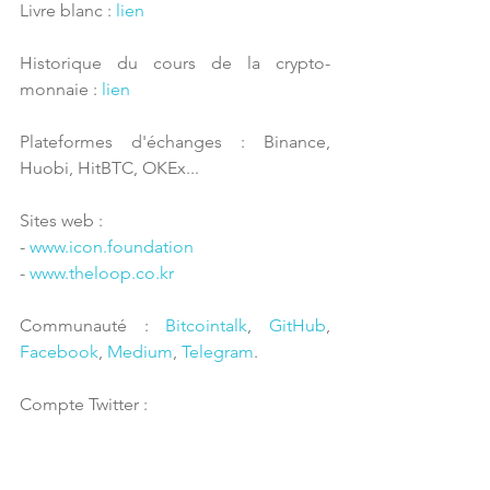
Livre blanc : 
lien
Historique du cours de la crypto-
monnaie : 
lien
Plateformes d'échanges : Binance, 
Huobi, HitBTC, OKEx...
Sites web : 
- 
www.icon.foundation
- 
www.theloop.co.kr
Communauté : 
Bitcointalk
, 
GitHub
, 
Facebook
, 
Medium
, 
Telegram
.
Compte Twitter : 