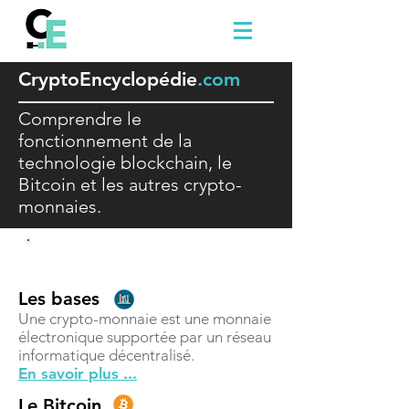
Crypto
E
ncyclopédie
.com
Comprendre le
fonctionnement de la
technologie blockchain, le
Bitcoin et les autres crypto-
monnaies.
Comprendre
Les bases
Une crypto-monnaie est une monnaie
électronique supportée par un réseau
informatique décentralisé.
En savoir plus ...
Le Bitcoin