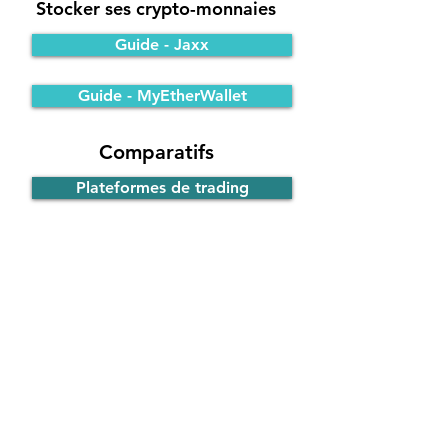
Stocker ses crypto-monnaies
Guide - Jaxx
Guide - MyEtherWallet
Comparatifs
Plateformes de trading
Portefeuilles Bitcoin
Participer à une ICO
Principe de fonctionnement
Guide - ICO d'EOS