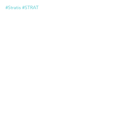
#Stratis
#STRAT
Fiche cryptomonnaie
Commentaires
Rédigez un commentaire...
Comprendre le
fonctionnement de la
technologie Blockchain, le