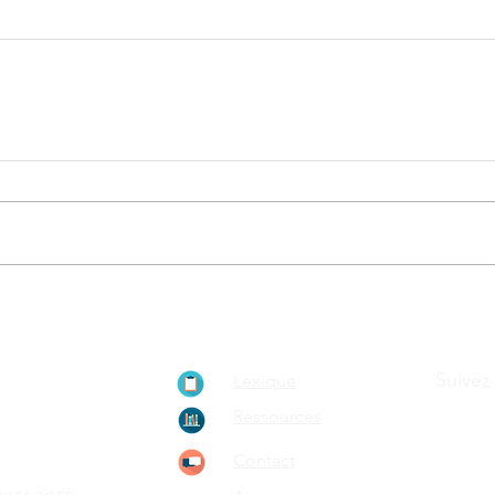
ionnement de
Suivez
Lexique
ain, le
Ressources
rypto-
Contact