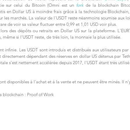
ie sur celui du Bitcoin (Omni est un 
fork
 de la blockchain Bitco
is en Dollar US à moindre frais grâce à la technologie Blockchain, 
ur les marchés. La valeur de l'USDT reste néanmoins soumise aux lois 
are de voir sa valeur fluctuer entre 0,99 et 1,01 USD voir plus. 
 lors des dépôts ou retraits en Dollar US sur la plateforme. L'EURT
, même si l'USDT reste, de très loin, la monnaie la plus utilisée.
t infinie. Les USDT sont introduis et distribués aux utilisateurs par 
est directement dépendant des réserves en dollar US détenus par Teth
ale s'est nettement accélérée depuis 2017, l'USDT étant très utilisé 
ont disponibles à l'achat et à la vente et ne peuvent être minés. Il n'
a blockchain : Proof of Work