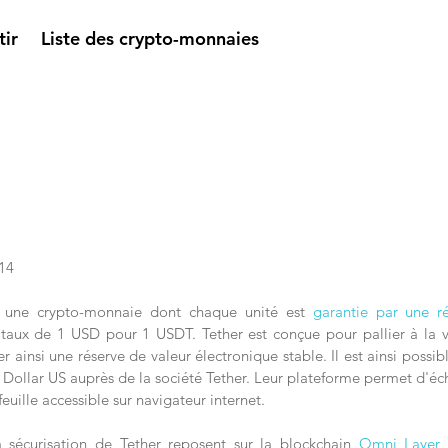
tir
Liste des crypto-monnaies
14
st une crypto-monnaie dont chaque unité est 
garantie par une r
 taux de 1 USD pour 1 USDT. Tether est conçue pour pallier à la vol
 ainsi une réserve de valeur électronique stable. Il est ainsi possibl
n Dollar US auprès de la société Tether. Leur plateforme permet d'éc
feuille accessible sur navigateur internet.
 sécurisation de Tether reposent sur la blockchain 
Omni Layer
,