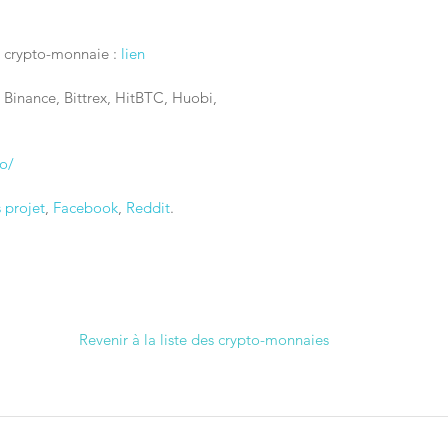
a crypto-monnaie : 
lien
 Binance, Bittrex, HitBTC, Huobi, 
to/
 projet
, 
Facebook
, 
Reddit
.
Revenir à la liste des crypto-monnaies