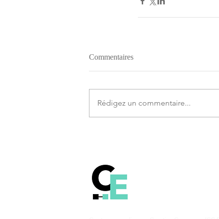
Commentaires
Rédigez un commentaire...
Comprendre le fonct
la technologie Blockch
Bitcoin et les autres c
monnaies.