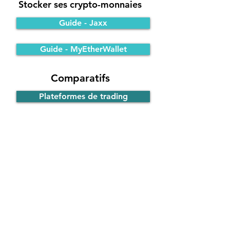
Stocker ses crypto-monnaies
Guide - Jaxx
Guide - MyEtherWallet
Comparatifs
Plateformes de trading
Portefeuilles Bitcoin
Participer à une ICO
Principe de fonctionnement
Guide - ICO d'EOS