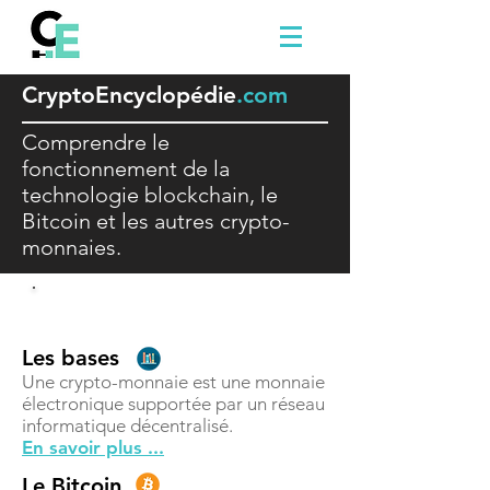
Crypto
E
ncyclopédie
.com
Comprendre le
fonctionnement de la
technologie blockchain, le
Bitcoin et les autres crypto-
monnaies.
Comprendre
Les bases
Une crypto-monnaie est une monnaie
électronique supportée par un réseau
informatique décentralisé.
En savoir plus ...
Le Bitcoin