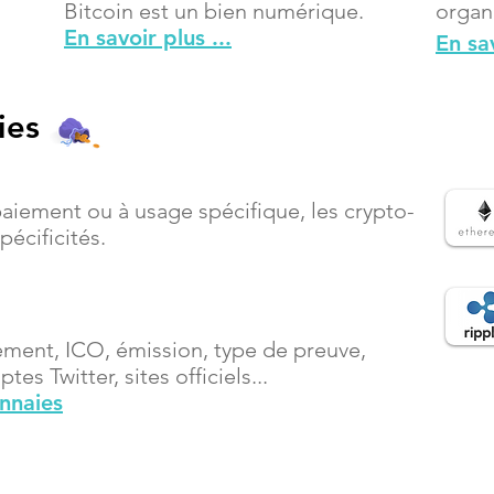
Bitcoin est un bien numérique.
organ
En savoir plus ...
En sav
ies
paiement ou à usage spécifique, les crypto-
écificités.
ement, ICO, émission, type de preuve,
es Twitter, sites officiels...
onnaies