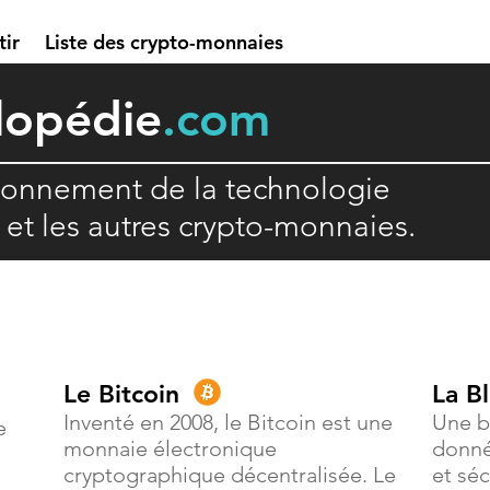
tir
Liste des crypto-monnaies
lopédie
.com
ionnement de la technologie
n et les autres crypto-monnaies.
Le Bitcoin
La B
Inventé en 2008, le Bitcoin est une
Une b
e
monnaie électronique
donné
cryptographique décentralisée. Le
et séc