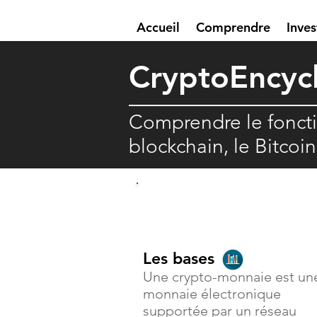
Accueil
Comprendre
Inves
Crypto
E
ncyc
Comprendre le fonct
blockchain, le Bitcoi
Comprendre
Les bases
Une crypto-monnaie est un
monnaie électronique
supportée par un réseau