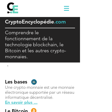
Crypto
E
ncyclopédie
.com
Comprendre le
fonctionnement de la
technologie blockchain, le
Bitcoin et les autres crypto-
monnaies.
Comprendre
Les bases
Une crypto-monnaie est une monnaie
électronique supportée par un réseau
informatique décentralisé.
En savoir plus ...
Le Bitcoin