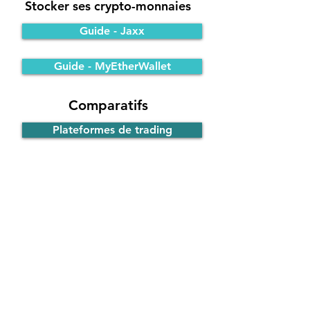
Stocker ses crypto-monnaies
Guide - Jaxx
Guide - MyEtherWallet
Comparatifs
Plateformes de trading
Portefeuilles Bitcoin
Participer à une ICO
Principe de fonctionnement
Guide - ICO d'EOS