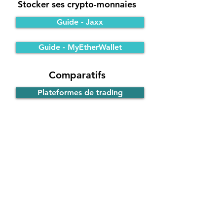
Stocker ses crypto-monnaies
Guide - Jaxx
Guide - MyEtherWallet
Comparatifs
Plateformes de trading
Portefeuilles Bitcoin
Participer à une ICO
Principe de fonctionnement
Guide - ICO d'EOS