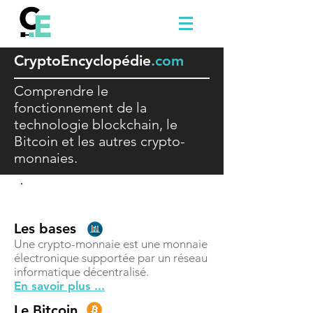
Crypto
E
ncyclopédie
.com
Comprendre le
fonctionnement de la
technologie blockchain, le
Bitcoin et les autres crypto-
monnaies.
Comprendre
Les bases
Une crypto-monnaie est une monnaie
électronique supportée par un réseau
informatique décentralisé.
En savoir plus ...
Le Bitcoin