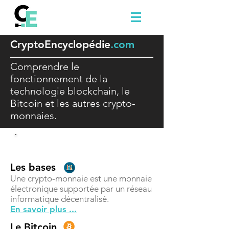
Crypto
E
ncyclopédie
.com
Comprendre le
fonctionnement de la
technologie blockchain, le
Bitcoin et les autres crypto-
monnaies.
Comprendre
Les bases
Une crypto-monnaie est une monnaie
électronique supportée par un réseau
informatique décentralisé.
En savoir plus ...
Le Bitcoin