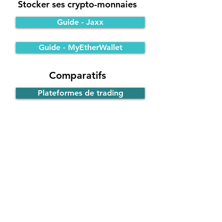
Stocker ses crypto-monnaies
Guide - Jaxx
Guide - MyEtherWallet
Comparatifs
Plateformes de trading
Portefeuilles Bitcoin
Participer à une ICO
Principe de fonctionnement
Guide - ICO d'EOS