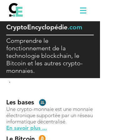
Crypto
E
ncyclopédie
.com
Comprendre le
fonctionnement de la
technologie blockchain, le
Bitcoin et les autres crypto-
monnaies.
Comprendre
Les bases
Une crypto-monnaie est une monnaie
électronique supportée par un réseau
informatique décentralisé.
En savoir plus ...
Le Bitcoin