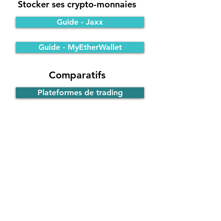
Stocker ses crypto-monnaies
Guide - Jaxx
Guide - MyEtherWallet
Comparatifs
Plateformes de trading
Portefeuilles Bitcoin
Participer à une ICO
Principe de fonctionnement
Guide - ICO d'EOS