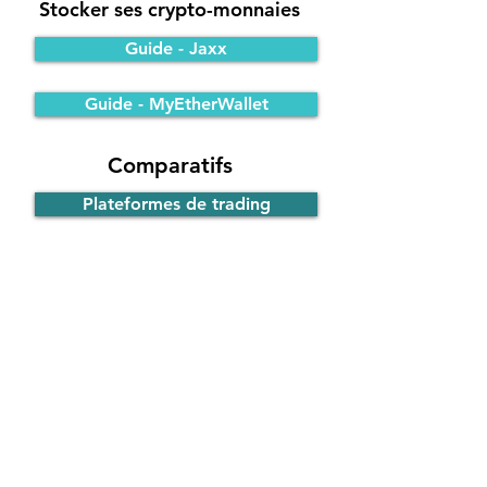
Stocker ses crypto-monnaies
Guide - Jaxx
Guide - MyEtherWallet
Comparatifs
Plateformes de trading
Portefeuilles Bitcoin
Participer à une ICO
Principe de fonctionnement
Guide - ICO d'EOS