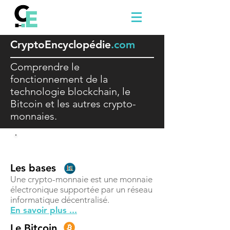
Crypto
E
ncyclopédie
.com
Comprendre le
fonctionnement de la
technologie blockchain, le
Bitcoin et les autres crypto-
monnaies.
Comprendre
Les bases
Une crypto-monnaie est une monnaie
électronique supportée par un réseau
informatique décentralisé.
En savoir plus ...
Le Bitcoin