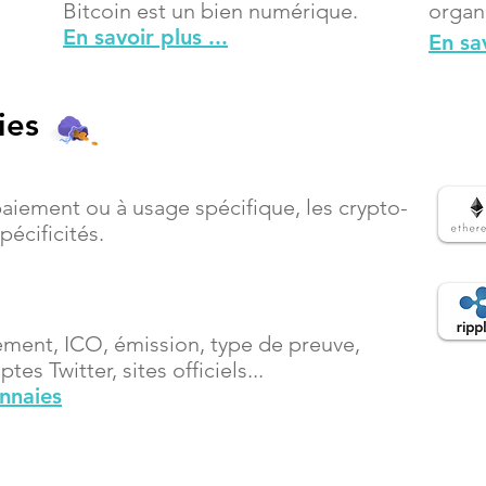
Bitcoin est un bien numérique.
organ
En savoir plus ...
En sav
ies
paiement ou à usage spécifique, les crypto-
écificités.
ement, ICO, émission, type de preuve,
es Twitter, sites officiels...
onnaies