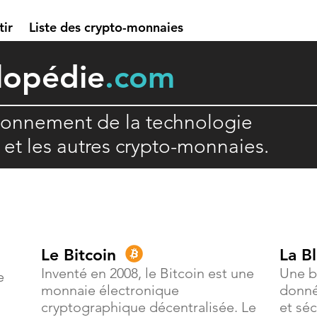
tir
Liste des crypto-monnaies
lopédie
.com
ionnement de la technologie
n et les autres crypto-monnaies.
Le Bitcoin
La B
Inventé en 2008, le Bitcoin est une
Une b
e
monnaie électronique
donné
cryptographique décentralisée. Le
et séc