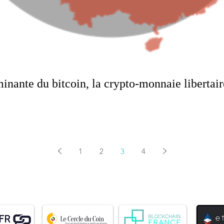
inante du bitcoin, la crypto-monnaie libertair
1
2
3
4