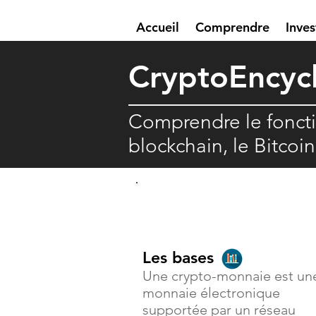
Accueil
Comprendre
Inves
Crypto
E
ncyc
Comprendre le fonct
blockchain, le Bitcoi
Comprendre
Les bases
Une crypto-monnaie est un
monnaie électronique
supportée par un réseau