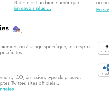
Bitcoin est un bien numérique.
organ
En savoir plus ...
En sav
ies
paiement ou à usage spécifique, les crypto-
écificités.
ement, ICO, émission, type de preuve,
es Twitter, sites officiels...
onnaies