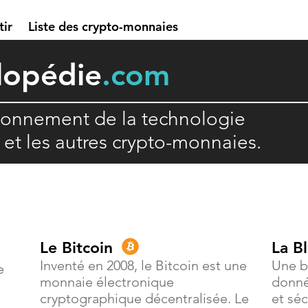
tir
Liste des crypto-monnaies
lopédie
.com
ionnement de la technologie
n et les autres crypto-monnaies.
Le Bitcoin
La B
Inventé en 2008, le Bitcoin est une
Une b
e
monnaie électronique
donné
cryptographique décentralisée. Le
et séc