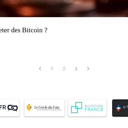
heter des Bitcoin ?
1
2
3