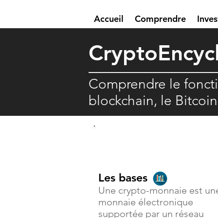
Accueil
Comprendre
Inves
Crypto
E
ncyc
Comprendre le fonct
blockchain, le Bitcoi
Comprendre
Les bases
Une crypto-monnaie est un
monnaie électronique
supportée par un réseau