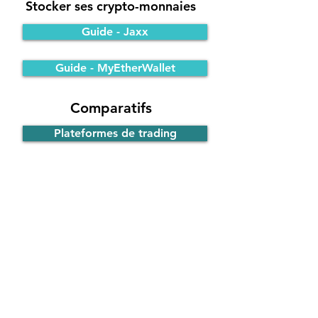
Stocker ses crypto-monnaies
Guide - Jaxx
Guide - MyEtherWallet
Comparatifs
Plateformes de trading
Portefeuilles Bitcoin
Participer à une ICO
Principe de fonctionnement
Guide - ICO d'EOS