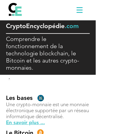
Crypto
E
ncyclopédie
.com
Comprendre le
fonctionnement de la
technologie blockchain, le
Bitcoin et les autres crypto-
monnaies.
Comprendre
Les bases
Une crypto-monnaie est une monnaie
électronique supportée par un réseau
informatique décentralisé.
En savoir plus ...
Le Bitcoin