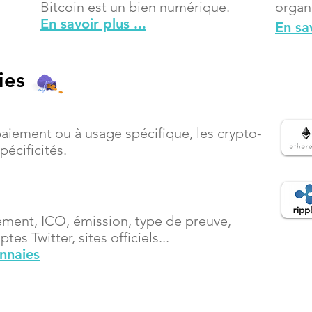
Bitcoin est un bien numérique.
organ
En savoir plus ...
En sav
ies
paiement ou à usage spécifique, les crypto-
écificités.
ement, ICO, émission, type de preuve,
es Twitter, sites officiels...
onnaies