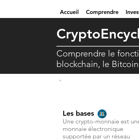
Accueil
Comprendre
Inves
Crypto
E
ncyc
Comprendre le fonct
blockchain, le Bitcoi
Comprendre
Les bases
Une crypto-monnaie est un
monnaie électronique
supportée par un réseau