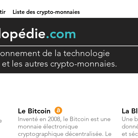
tir
Liste des crypto-monnaies
lopédie
.com
ionnement de la technologie
n et les autres crypto-monnaies.
Le Bitcoin
La B
Inventé en 2008, le Bitcoin est une
Une b
e
monnaie électronique
donné
cryptographique décentralisée. Le
et séc