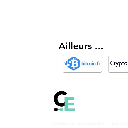
Ailleurs ...
Comprendre le fonct
la technologie Blockch
Bitcoin et les autres c
monnaies.
Contenu sous licence Creative Commons (CC B