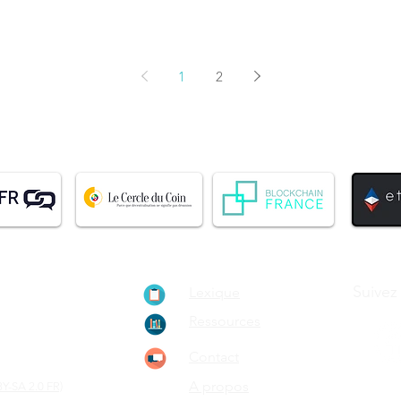
1
2
ionnement de
Suivez
Lexique
ain, le
Ressources
rypto-
Contact
A propos
Y-SA 2.0 FR)