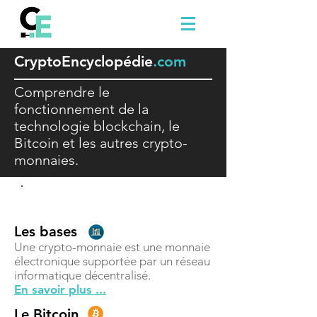
Crypto
E
ncyclopédie
.com
Comprendre le
fonctionnement de la
technologie blockchain, le
Bitcoin et les autres crypto-
monnaies.
Comprendre
Les bases
Une crypto-monnaie est une monnaie
électronique supportée par un réseau
informatique décentralisé.
En savoir plus ...
Le Bitcoin