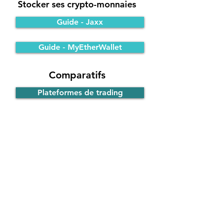
Stocker ses crypto-monnaies
Guide - Jaxx
Guide - MyEtherWallet
Comparatifs
Plateformes de trading
Portefeuilles Bitcoin
Participer à une ICO
Principe de fonctionnement
Guide - ICO d'EOS