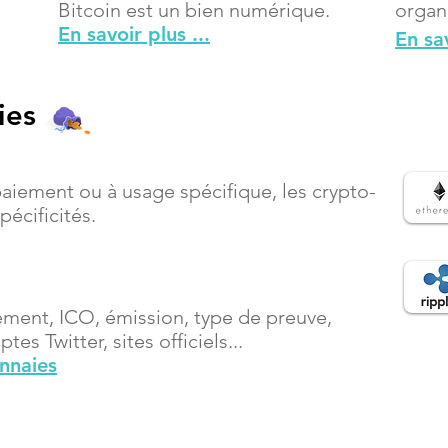
Bitcoin est un bien numérique.
organ
En savoir plus ...
En sav
ies
paiement ou à usage spécifique, les crypto-
écificités.
ement, ICO, émission, type de preuve,
es Twitter, sites officiels...
onnaies