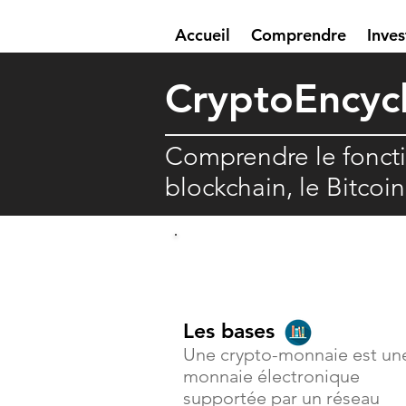
Accueil
Comprendre
Inves
Crypto
E
ncyc
Comprendre le fonct
blockchain, le Bitcoi
Comprendre
Les bases
Une crypto-monnaie est un
monnaie électronique
supportée par un réseau