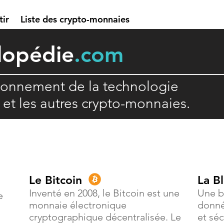
tir
Liste des crypto-monnaies
lopédie
.com
ionnement de la technologie
n et les autres crypto-monnaies.
Le Bitcoin
La B
Inventé en 2008, le Bitcoin est une
Une b
e
monnaie électronique
donné
cryptographique décentralisée. Le
et séc