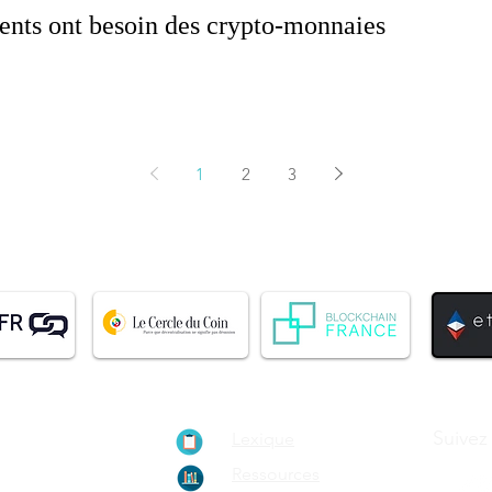
ents ont besoin des crypto-monnaies
1
2
3
ionnement de
Suivez
Lexique
ain, le
Ressources
rypto-