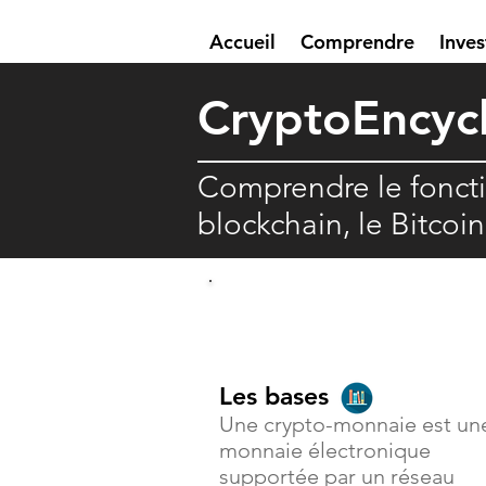
Accueil
Comprendre
Inves
Crypto
E
ncyc
Comprendre le fonct
blockchain, le Bitcoi
Comprendre
Les bases
Une crypto-monnaie est un
monnaie électronique
supportée par un réseau