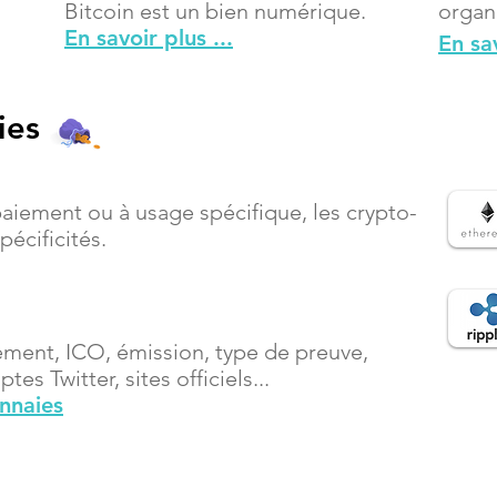
Bitcoin est un bien numérique.
organ
En savoir plus ...
En sav
ies
paiement ou à usage spécifique, les crypto-
écificités.
ement, ICO, émission, type de preuve,
es Twitter, sites officiels...
onnaies