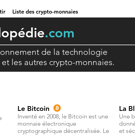
tir
Liste des crypto-monnaies
lopédie
.com
ionnement de la technologie
n et les autres crypto-monnaies.
Le Bitcoin
La B
Inventé en 2008, le Bitcoin est une
Une b
e
monnaie électronique
donné
cryptographique décentralisée. Le
et séc