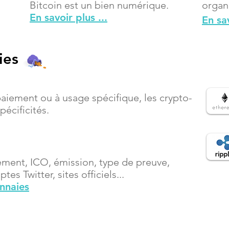
Bitcoin est un bien numérique.
organ
En savoir plus ...
En sav
ies
paiement ou à usage spécifique, les crypto-
écificités.
ement, ICO, émission, type de preuve,
es Twitter, sites officiels...
onnaies