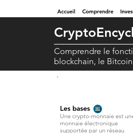
Accueil
Comprendre
Inves
Crypto
E
ncyc
Comprendre le fonct
blockchain, le Bitcoi
Comprendre
Les bases
Une crypto-monnaie est un
monnaie électronique
supportée par un réseau