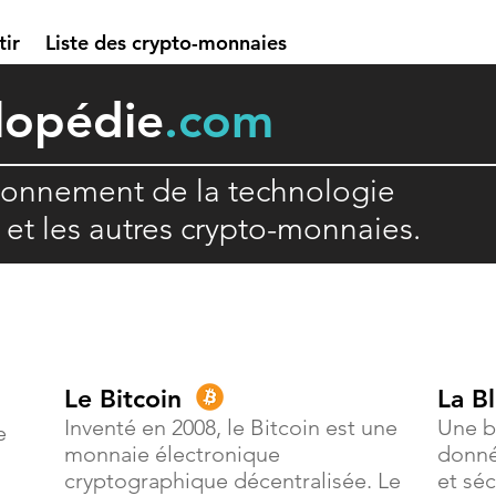
tir
Liste des crypto-monnaies
lopédie
.com
ionnement de la technologie
n et les autres crypto-monnaies.
Le Bitcoin
La B
Inventé en 2008, le Bitcoin est une
Une b
e
monnaie électronique
donné
cryptographique décentralisée. Le
et séc