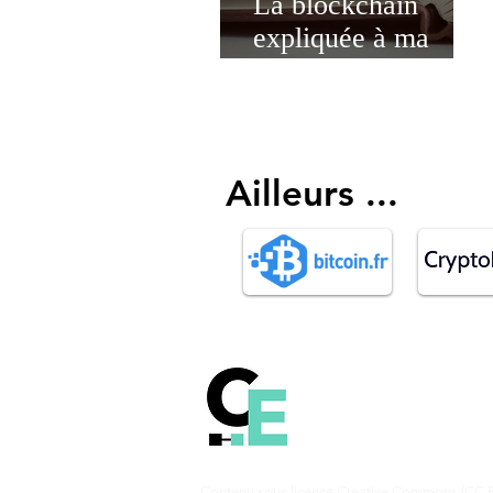
La blockchain
expliquée à ma
grand-mère
Ailleurs ...
Comprendre le fonct
la technologie Blockch
Bitcoin et les autres c
monnaies.
Contenu sous licence Creative Commons (CC B