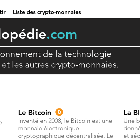
tir
Liste des crypto-monnaies
lopédie
.com
ionnement de la technologie
n et les autres crypto-monnaies.
Le Bitcoin
La B
Inventé en 2008, le Bitcoin est une
Une b
e
monnaie électronique
donné
cryptographique décentralisée. Le
et séc