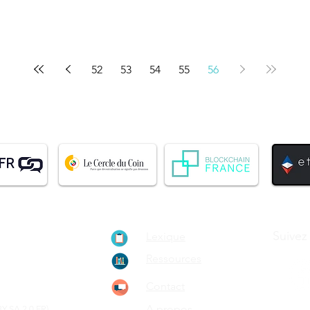
52
53
54
55
56
ionnement de
Suivez
Lexique
ain, le
Ressources
rypto-
Contact
A propos
Y-SA 2.0 FR)