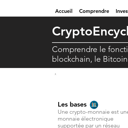
Accueil
Comprendre
Inves
Crypto
E
ncyc
Comprendre le fonct
blockchain, le Bitcoi
Comprendre
Les bases
Une crypto-monnaie est un
monnaie électronique
supportée par un réseau