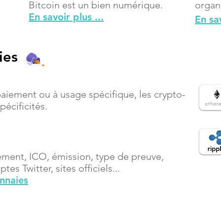
Bitcoin est un bien numérique.
organ
En savoir plus ...
En sav
ies
paiement ou à usage spécifique, les crypto-
écificités.
ement, ICO, émission, type de preuve,
es Twitter, sites officiels...
onnaies