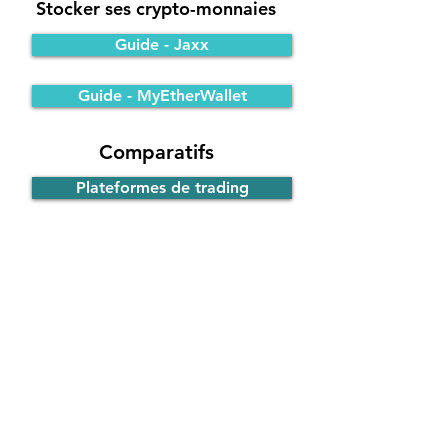
Stocker ses crypto-monnaies
Guide - Jaxx
Guide - MyEtherWallet
Comparatifs
Plateformes de trading
Portefeuilles Bitcoin
Participer à une ICO
Principe de fonctionnement
Guide - ICO d'EOS