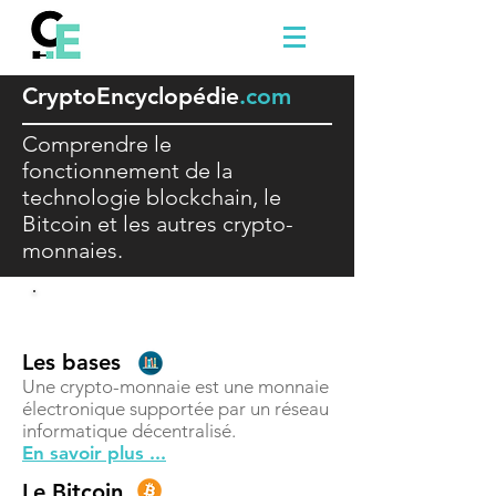
Crypto
E
ncyclopédie
.com
Comprendre le
fonctionnement de la
technologie blockchain, le
Bitcoin et les autres crypto-
monnaies.
Comprendre
Les bases
Une crypto-monnaie est une monnaie
électronique supportée par un réseau
informatique décentralisé.
En savoir plus ...
Le Bitcoin