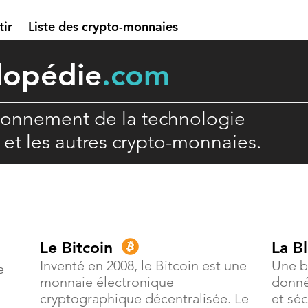
tir
Liste des crypto-monnaies
lopédie
.com
ionnement de la technologie
n et les autres crypto-monnaies.
Le Bitcoin
La B
Inventé en 2008, le Bitcoin est une
Une b
e
monnaie électronique
donné
cryptographique décentralisée. Le
et séc