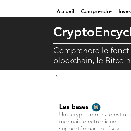
Accueil
Comprendre
Inves
Crypto
E
ncyc
Comprendre le fonct
blockchain, le Bitcoi
Comprendre
Les bases
Une crypto-monnaie est un
monnaie électronique
supportée par un réseau