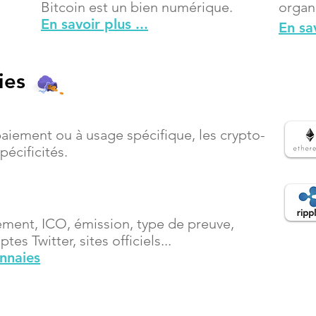
Bitcoin est un bien numérique.
organ
En savoir plus ...
En sav
ies
paiement ou à usage spécifique, les crypto-
écificités.
ement, ICO, émission, type de preuve,
es Twitter, sites officiels...
onnaies