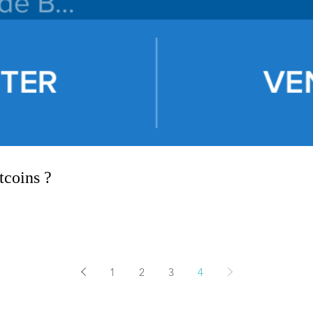
tcoins ?
1
2
3
4